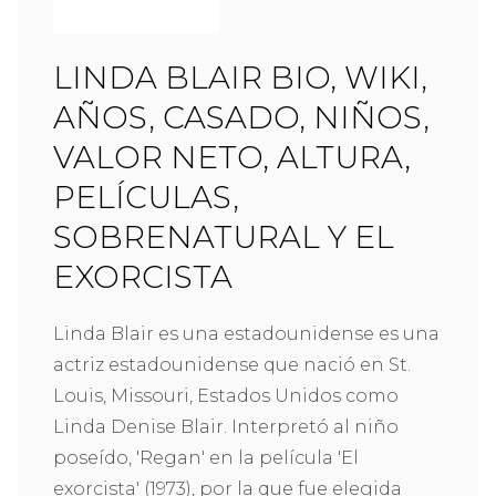
LINDA BLAIR BIO, WIKI,
AÑOS, CASADO, NIÑOS,
VALOR NETO, ALTURA,
PELÍCULAS,
SOBRENATURAL Y EL
EXORCISTA
Linda Blair es una estadounidense es una
actriz estadounidense que nació en St.
Louis, Missouri, Estados Unidos como
Linda Denise Blair. Interpretó al niño
poseído, 'Regan' en la película 'El
exorcista' (1973), por la que fue elegida