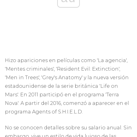
Hizo apariciones en películas como 'La agencia',
'Mentes criminales', 'Resident Evil: Extinction',
'Men in Trees', 'Grey's Anatomy' y la nueva versión
estadounidense de la serie británica 'Life on
Mars'. En 2011 participó en el programa 'Terra
Nova'. A partir del 2016, comenzó a aparecer en el
programa Agents of S.H.I.E.L.D.
No se conocen detalles sobre su salario anual. Sin
embargo, vive un estilo de vida lujoso de las