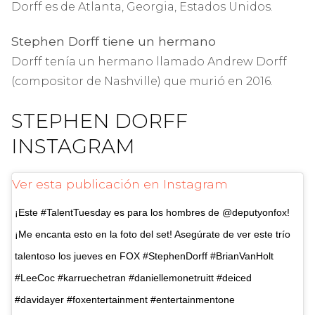
Dorff es de Atlanta, Georgia, Estados Unidos.
Stephen Dorff tiene un hermano
Dorff tenía un hermano llamado Andrew Dorff
(compositor de Nashville) que murió en 2016.
STEPHEN DORFF
INSTAGRAM
Ver esta publicación en Instagram
¡Este #TalentTuesday es para los hombres de @deputyonfox!
¡Me encanta esto en la foto del set! Asegúrate de ver este trío
talentoso los jueves en FOX #StephenDorff #BrianVanHolt
#LeeCoc #karruechetran #daniellemonetruitt #deiced
#davidayer #foxentertainment #entertainmentone