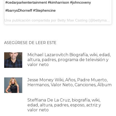
#cedarparkentertainment #kimharrison #johncoveny
#barrysDhorneff #Stephencine
Una publicación compartida por
Betty Mae Casting
(@bettymaecasting) el 21 de enero de 2020 a las 7:07 pm PST
ASEGÚRESE DE LEER ESTE
Michael Lazarovitch Biografía, wiki, edad,
altura, padres, programa de televisión y
valor neto
Jesse Money Wiki, Años, Padre Muerto,
Hermanos, Valor Neto, Canciones, Álbum
Steffiana De La Cruz, biografía, wiki,
edad, altura, padres, esposo, actriz y
valor neto